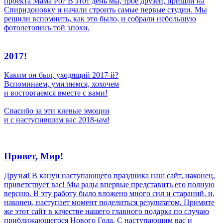
проекта Мама Ро? В этот день мы, трое друзей, пришли на
Спиридоновку и начали строить самые первые студии. Мы
решили вспомнить, как это было, и собрали небольшую
фотолетопись той эпохи.
2017!
Каким он был, уходящий 2017-й?
Вспоминаем, умиляемся, хохочем
и восторгаемся вместе с вами!
Спасибо за эти клевые эмоции
и с наступившим вас 2018-ым!
Привет, Мир!
Друзья! В канун наступающего праздника наш сайт, наконец,
приветствует вас! Мы рады впервые представить его полную
версию. В эту работу было вложено много сил и стараний, и,
наконец, наступает момент поделиться результатом. Примите
же этот сайт в качестве нашего главного подарка по случаю
приближающегося Нового Года. С наступающим вас и