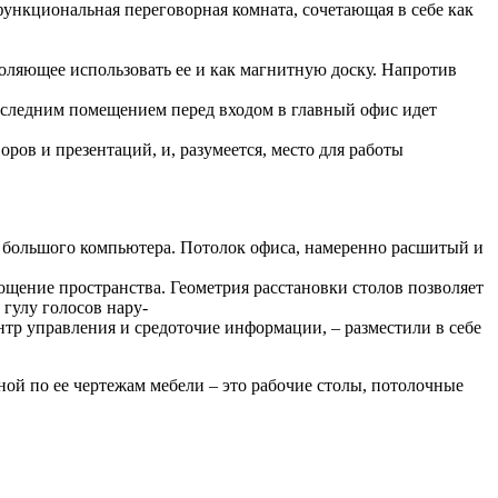
функциональная переговорная комната, сочетающая в себе как
воляющее использовать ее и как магнитную доску. Напротив
оследним помещением перед входом в главный офис идет
ров и презентаций, и, разумеется, место для работы
т большого компьютера. Потолок офиса, намеренно расшитый и
ение пространства. Геометрия расстановки столов позволяет
гулу голосов нару
-
нтр управления и средоточие информации, – разместили в себе
ной по ее чертежам мебели – это рабочие столы, потолочные