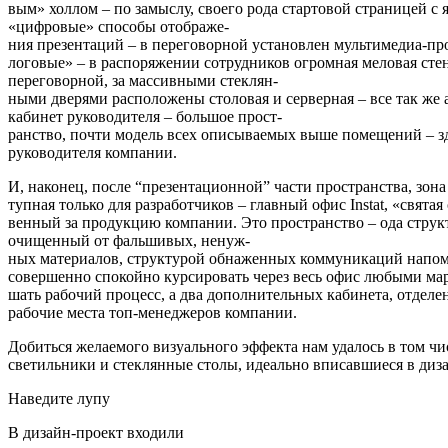
вым» холлом – по замыслу, своего рода стартовой страницей с
«цифровые» способы отображе
-
ния презентаций – в переговорной установлен мультимедиа-про
логовые» – в распоряжении сотрудников огромная меловая сте
переговорной, за массивными стеклян
-
ными дверями расположены столовая и серверная – все так же
кабинет руководителя – большое прост
-
ранство, почти модель всех описываемых выше помещений – зде
руководителя компании.
И, наконец, после “презентационной” части пространства, зона
тупная только для разработчиков – главный офис Instat, «святая
венный за продукцию компании. Это пространство – ода струк
очищенный от фальшивых, ненуж
-
ных материалов, структурой обнаженных коммуникаций напоми
совершенно спокойно курсировать через весь офис любыми мар
шать рабочий процесс, а два дополнительных кабинета, отделе
рабочие места топ-менеджеров компании.
Добиться желаемого визуального эффекта нам удалось в том чис
светильники и стеклянные столы, идеально вписавшиеся в диз
Наведите лупу
В дизайн-проект входили