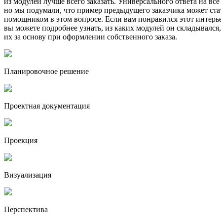
из модулей лучше всего заказать. Универсального ответа на все
но мы подумали, что пример предыдущего заказчика может ст
помощником в этом вопросе. Если вам понравился этот интерье
вы можете подробнее узнать, из каких модулей он складывался,
их за основу при оформлении собственного заказа.
Плани­ровочное решение
Проект­ная докумен­тация
Проекция
Визу­али­зация
Перспек­тива