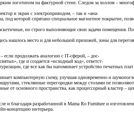
 ярким логотипом на фактурной стене. Следом за холлом – много
ектор и экран с электроприводом, – так и «ана
-
на, под которой спрятано специальное магнитное покрытие, поз
 аскетичные, но строго выполняющие свои задачи помещения. П
сь нашлось место и для небольшой прихожей, зоны для перегово
 – если продолжать аналогию с IT-сферой, – дос
-
 святых», где и создается «исходный код», ответст
-
туризации, где все как бы напоминает устройство печатных пла
нает компьютерную схему, улучшая одновременно и шумопоглощ
шрутами, стеклянные перегородки между столами не позволяют 
нные от основного пространства, как процессорный кластер – це
ле и благодаря разработанной в Mama Ro Furniture и изготовлен
айн-концепцию интерьера.