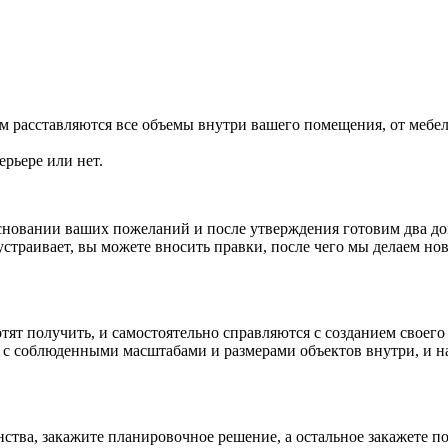
 расставляются все объемы внутри вашего помещения, от мебели
ерьере или нет.
сновании ваших пожеланий и после утверждения готовим два д
страивает, вы можете вносить правки, после чего мы делаем но
тят получить, и самостоятельно справляются с созданием своего
 с соблюденными масштабами и размерами объектов внутри, и н
тва, закажите планировочное решение, а остальное закажете поз