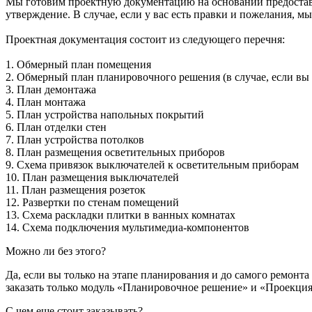
Мы готовим проектную документацию на основании предоставл
утверждение. В случае, если у вас есть правки и пожелания, м
Проектная документация состоит из следующего перечня:
1. Обмерный план помещения
2. Обмерный план планировочного решения (в случае, если вы
3. План демонтажа
4. План монтажа
5. План устройства напольных покрытий
6. План отделки стен
7. План устройства потолков
8. План размещения осветительных приборов
9. Схема привязок выключателей к осветительным приборам
10. План размещения выключателей
11. План размещения розеток
12. Развертки по стенам помещений
13. Схема раскладки плитки в ванных комнатах
14. Схема подключения мультимедиа-компонентов
Можно ли без этого?
Да, если вы только на этапе планирования и до самого ремонта
заказать только модуль «Планировочное решение» и «Проекция»
С чем еще стоит заказывать?