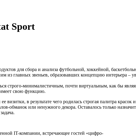
at Sport
дуктов для сбора и анализа футбольной, хоккейной, баскетбольн
им из главных звеньев, образовавших концепцию интерьера – ув
ться строго-минималистичным, почти виртуальным, как бы являя
ь имеет свою функцию.
ее визитки, в результате чего родилась строгая палитра красок и
риалов-обманок или ненужного декора. Оставалось только назнач
задача.
менной IT-компании, встречающее гостей «цифро
-